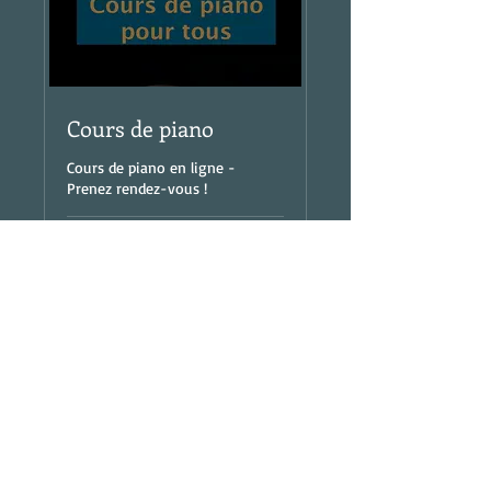
Cours de piano
Cours de piano en ligne -
Prenez rendez-vous !
1 h
70 dollars
70 $
canadiens
Réserver
Découvrir les formules
Photos : Pekka Niskanen & Julien Thuret