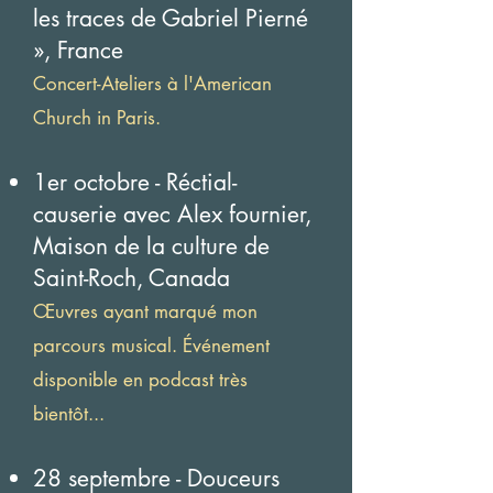
les traces de Gabriel Pierné
», France
Concert-Ateliers à l'American
Church in Paris.
1er octobre - Réctial-
causerie avec Alex fournier,
Maison de la culture de
Saint-Roch, Canada
Œuvres ayant marqué mon
parcours musical. Événement
disponible en podcast très
bientôt...
28 septembre - Douceurs