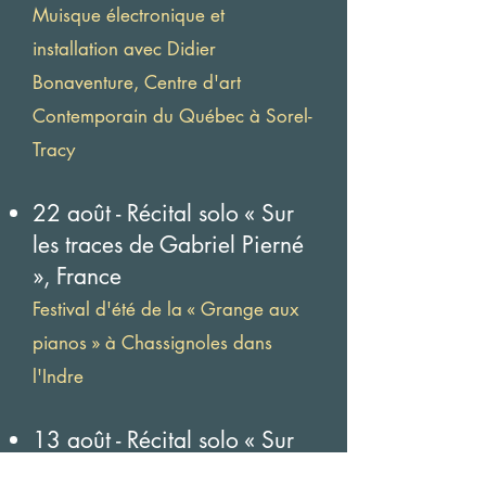
Muisque électronique et
installation avec Didier
Bonaventure, Centre d'art
Contemporain du Québec à Sorel-
Tracy
22 août - Récital solo « Sur
les traces de Gabriel Pierné
», France
Festival d'été de la « Grange aux
pianos » à Chassignoles dans
l'Indre
13 août - Récital solo « Sur
les traces de Gabriel Pier
né