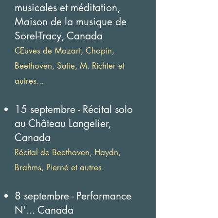
musicales et méditation,
Maison de la musique de
Sorel-Tracy, Canada
Œuves de Mozart, Chopin,
Beethoven, Satie, M. Richter et
autres...
15 septembre - Récital solo
au Château Langelier,
Canada
Récital de Beethoven, Haydn,
Brahms, Pierné et autres.
8 septembre - Performance
N'... Canada