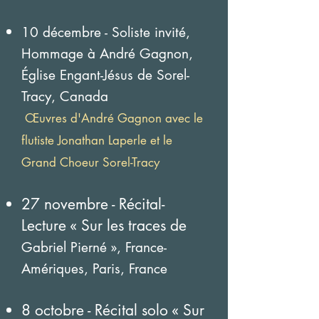
10 décembre - Soliste invité,
Hommage à André Gagnon,
Église Engant-Jésus de Sorel-
Tracy, Canada
Œuvres d'André
Gagnon avec le
flutiste Jonathan Laperle et le
Grand Choeur Sorel-Tracy
27 novembre
- Récital-
Lecture « Sur les traces de
Gabriel Pi
erné », France-
Amériques, Paris, France
8 octobre - Récital solo « Sur