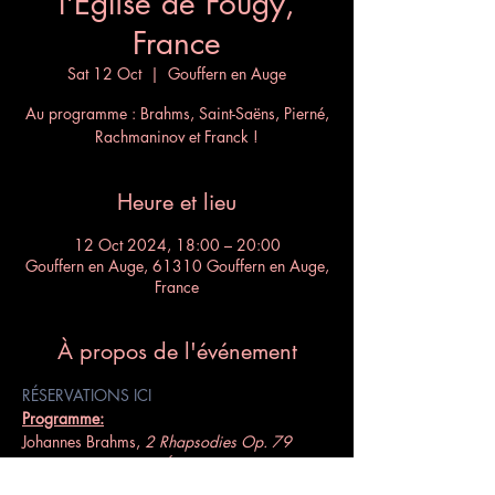
l'Église de Fougy,
France
Sat 12 Oct
  |  
Gouffern en Auge
Au programme : Brahms, Saint-Saëns, Pierné,
Rachmaninov et Franck !
Heure et lieu
12 Oct 2024, 18:00 – 20:00
Gouffern en Auge, 61310 Gouffern en Auge,
France
À propos de l'événement
RÉSERVATIONS ICI
Programme:
Johannes Brahms, 
2 Rhapsodies Op. 79  
Camille Saint-Saëns, 
Étude en forme de valse, 
Op. 52 no 6